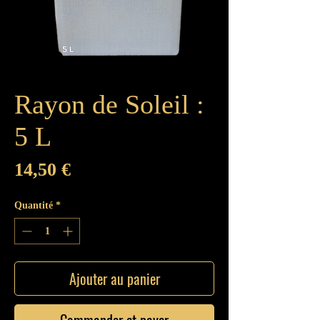
Rayon de Soleil :
5 L
Prix
14,50 €
Quantité
*
Ajouter au panier