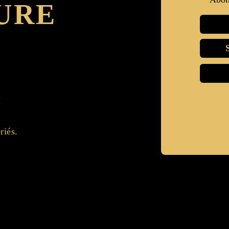
URE
H
riés.