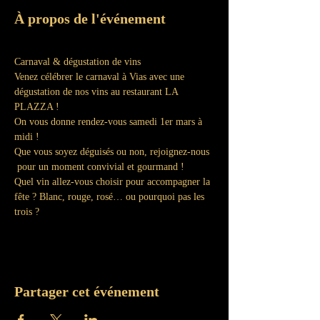
À propos de l'événement
Carnaval & dégustation de vins
Venez célébrer le carnaval à Vias avec une 
dégustation de nos vins au restaurant LA 
PLAZZA ! 
On vous donne rendez-vous samedi 1er mars à 
midi ! 
Que vous soyez déguisés ou non, rejoignez-nous 
 pour un moment convivial et gourmand ! 
Quel vin allez-vous choisir pour accompagner la 
fête ? Blanc, rouge, rosé… ou pourquoi pas les 
trois ? 
Partager cet événement