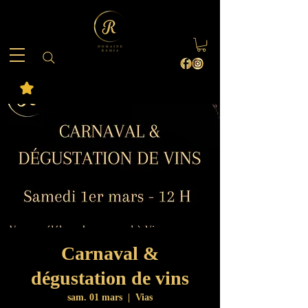
Carnaval &
dégustation de vins
sam. 01 mars
  |  
Vias