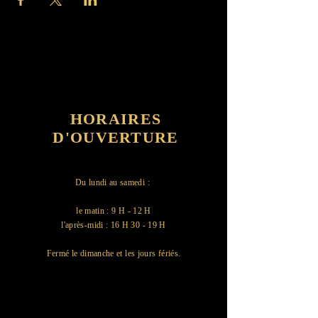
HORAIRES
D'OUVERTURE
Du lundi au samedi : ​
le matin : 9 H - 12 H
l'après-midi : 16 H 30 - 19 H
Fermé le dimanche et les jours fériés.