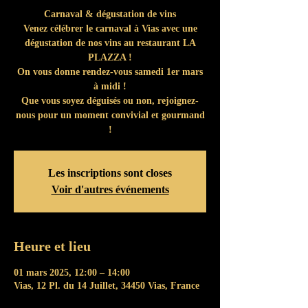
Carnaval & dégustation de vins
Venez célébrer le carnaval à Vias avec une
dégustation de nos vins au restaurant LA
PLAZZA !
On vous donne rendez-vous samedi 1er mars
à midi !
Que vous soyez déguisés ou non, rejoignez-
nous pour un moment convivial et gourmand
!
Les inscriptions sont closes
Voir d'autres événements
Heure et lieu
01 mars 2025, 12:00 – 14:00
Vias, 12 Pl. du 14 Juillet, 34450 Vias, France